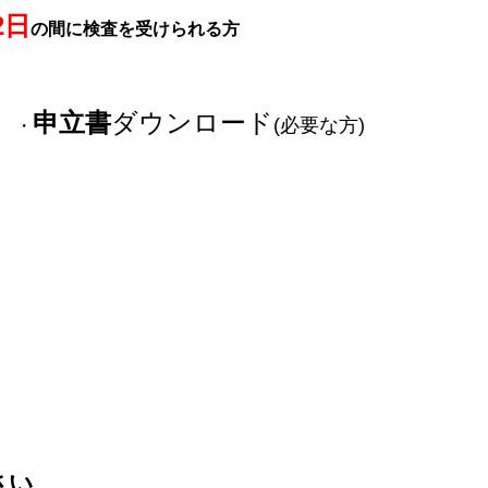
2日
の間に検査を受けられる方
申立書
ダウンロード
(必要な方)
・
さい