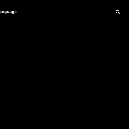
anguage
OUTLINE
会社概要
PARTNER
提携会社
検査受託サービス